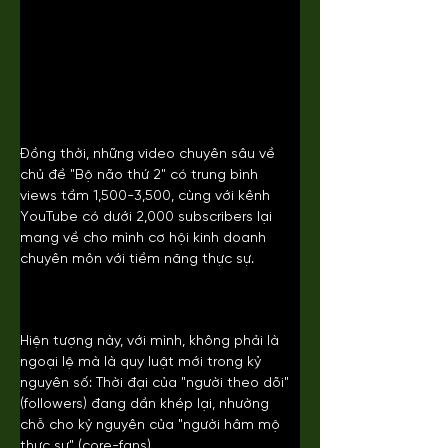
Đồng thời, những video chuyên sâu về 
chủ đề "Bộ não thứ 2" có trung bình 
views tầm 1,500-3,500, cùng với kênh 
YouTube có dưới 2,000 subscribers lại 
mang về cho mình cơ hội kinh doanh 
chuyên môn với tiềm năng thực sự. 
Hiện tượng này, với mình, không phải là 
ngoại lệ mà là quy luật mới trong kỷ 
nguyên số: Thời đại của "người theo dõi" 
(followers) đang dần khép lại, nhường 
chỗ cho kỷ nguyên của "người hâm mộ 
thực sự" (core-fans).