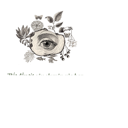
"Bắt đầu từ
câu chuyện của bạn
,
và lan tỏa
giá trị từ đó
"