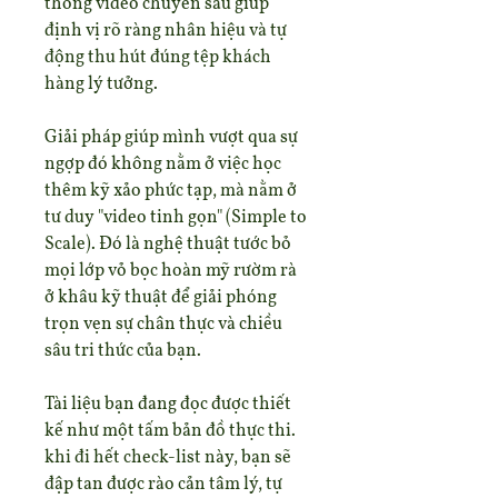
thống video chuyên sâu giúp 
định vị rõ ràng nhân hiệu và tự 
động thu hút đúng tệp khách 
hàng lý tưởng.
Giải pháp giúp mình vượt qua sự 
ngợp đó không nằm ở việc học 
thêm kỹ xảo phức tạp, mà nằm ở 
tư duy "video tinh gọn" (Simple to 
Scale). Đó là nghệ thuật tước bỏ 
mọi lớp vỏ bọc hoàn mỹ rườm rà 
ở khâu kỹ thuật để giải phóng 
trọn vẹn sự chân thực và chiều 
sâu tri thức của bạn.
Tài liệu bạn đang đọc được thiết 
kế như một tấm bản đồ thực thi. 
khi đi hết check-list này, bạn sẽ 
đập tan được rào cản tâm lý, tự 